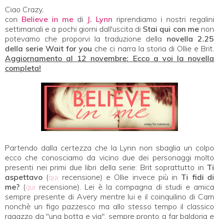
Ciao Crazy,
con
Believe in me
di
J. Lynn
riprendiamo i nostri regalini
settimanali e a pochi giorni dall'uscita di
Stai qui con me
non
potevamo che proporvi la traduzione della
novella 2.25
della serie Wait for you
che ci narra la storia di Ollie e Brit.
Aggiornamento al 12 novembre: Ecco a voi la novella
completa!
Partendo dalla certezza che la Lynn non sbaglia un colpo
ecco che conosciamo da vicino due dei personaggi molto
presenti nei primi due libri della serie: Brit soprattutto in
Ti
aspettavo
(
qui
recensione) e Ollie invece più in
Ti fidi di
me?
(
qui
recensione). Lei è la compagna di studi e amica
sempre presente di Avery mentre lui e il coinquilino di Cam
nonchè un figo pazzesco ma allo stesso tempo il classico
ragazzo da "una botta e via", sempre pronto a far baldoria e