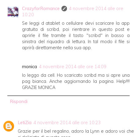
CrazyforRomance
4 novembre 2014 alle ore
10:20
Se leggi d atablet o cellulare devi scaricare la app
gratuita di scribd, poi rientrare in questo post e
aprirle il file tramite il tasto "scribd" in basso a
sinistra del riquadro di lettura. In tal modo il file si
aprirà direttamente nella sua app.
monica
4 novembre 2014 alle ore 14:09
Io leggo da cell. Ho scaricato scribd ma si apre una
pag bianca. Anche aggiornando la pagina. Help!!!!
GRAZIE MONICA
Rispondi
LetiZia
4 novembre 2014 alle ore 10:23
Grazie per il bel regalino, adoro la Lynn e adoro voi che