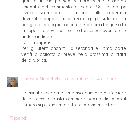
gratuita di scribi poi seguire il procedimento che ho
spiegato nel commento di sopra. Se sei da pc
invece scorrendo il cursore sulla copertina
dovrebbe apparirti una freccia grigia sulla destra
per girare la pagina, oppure nella barra beige sotto
la copertina trovi i tasti con le frecce per avanzare o
andare indietro.
Fammi sapere!
Per gli utenti anonimi: la seconda e ultima parte
verrà pubblicata a breve nella prossima puntata
della rubrica.
Caterina Montebello
6 novembre 2014 alle ore
14:15
Lo visualizzavo da pc, ma risolto invece di sfogliare
dalle freccette basta cambiare pagina digitando il
numero si puo' inserire sul lato. grazie mille baci
Rispondi