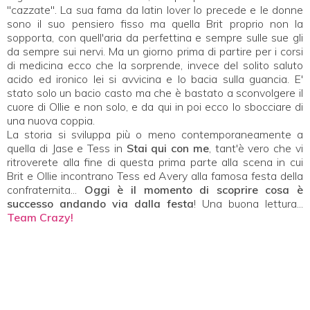
"cazzate". La sua fama da latin lover lo precede e le donne
sono il suo pensiero fisso ma quella Brit proprio non la
sopporta, con quell'aria da perfettina e sempre sulle sue gli
da sempre sui nervi. Ma un giorno prima di partire per i corsi
di medicina ecco che la sorprende, invece del solito saluto
acido ed ironico lei si avvicina e lo bacia sulla guancia. E'
stato solo un bacio casto ma che è bastato a sconvolgere il
cuore di Ollie e non solo, e da qui in poi ecco lo sbocciare di
una nuova coppia.
La storia si sviluppa più o meno contemporaneamente a
quella di Jase e Tess in
Stai qui con me
, tant'è vero che vi
ritroverete alla fine di questa prima parte alla scena in cui
Brit e Ollie incontrano Tess ed Avery alla famosa festa della
confraternita...
Oggi è il momento di scoprire cosa è
successo andando via dalla festa
! Una buona lettura...
Team Crazy!