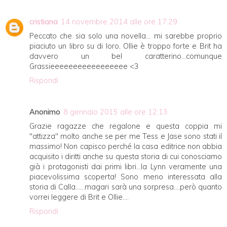
cristiana
14 novembre 2014 alle ore 17:29
Peccato che sia solo una novella... mi sarebbe proprio
piaciuto un libro su di loro, Ollie è troppo forte e Brit ha
davvero un bel caratterino...comunque
Grassieeeeeeeeeeeeeeeee <3
Rispondi
Anonimo
8 gennaio 2015 alle ore 12:13
Grazie ragazze che regalone e questa coppia mi
"attizza" molto anche se per me Tess e Jase sono stati il
massimo! Non capisco perché la casa editrice non abbia
acquisito i diritti anche su questa storia di cui conosciamo
già i protagonisti dai primi libri...la Lynn veramente una
piacevolissima scoperta! Sono meno interessata alla
storia di Calla......magari sarà una sorpresa....però quanto
vorrei leggere di Brit e Ollie....
Rispondi