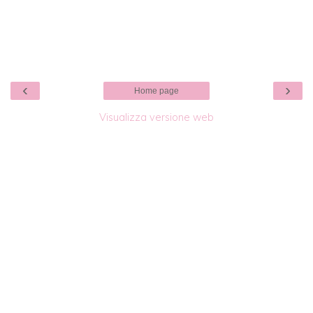
‹
›
Home page
Visualizza versione web