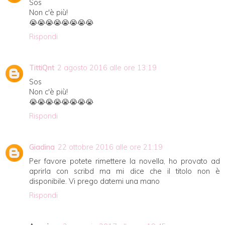
Sos
Non c'è più!
😭😭😭😭😭😭😭😭
Rispondi
TittiQnt
2 agosto 2016 alle ore 13:19
Sos
Non c'è più!
😭😭😭😭😭😭😭😭
Rispondi
Giadina
22 ottobre 2016 alle ore 21:19
Per favore potete rimettere la novella, ho provato ad
aprirla con scribd ma mi dice che il titolo non è
disponibile. Vi prego datemi una mano
Rispondi