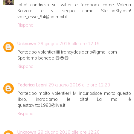
fatto! condiviso su twitter e facebook come Valeria
Salvato, e vi seguo come StellinaStylosa!
vale_esse_94@hotmail.it
Rispondi
Unknown
29 giugno 2016 alle ore 12:19
Partecipo volentieriiiii francydesiderio@gmail.com
Speriamo beneee 😍😍😍
Rispondi
Federica Leoni
29 giugno 2016 alle ore 12:20
Partecipo molto volentieri! Mi incuriosisce molto questo
libro, incrociamo le dita! La mail è
questa:vitto1980@live.it
Rispondi
Unknown
29 giugno 2016 alle ore 12:20