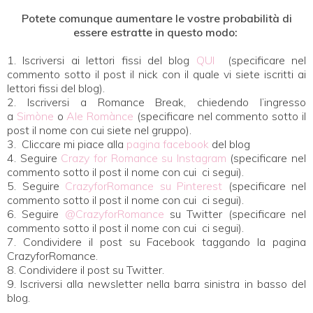
Potete comunque aumentare le vostre probabilità di
essere estratte in questo modo:
1. Iscriversi ai lettori fissi del blog
QUI
(specificare nel
commento sotto il post il nick con il quale vi siete iscritti ai
lettori fissi del blog).
2. Iscriversi a Romance Break, chiedendo l’ingresso
a
Simòne
o
Ale Romànce
(specificare nel commento sotto il
post il nome con cui siete nel gruppo).
3. Cliccare mi piace alla
pagina facebook
del blog
4. Seguire
Crazy for Romance su Instagram
(specificare nel
commento sotto il post il nome con cui ci segui).
5. Seguire
CrazyforRomance su Pinterest
(specificare nel
commento sotto il post il nome con cui ci segui).
6. Seguire
@CrazyforRomance
su Twitter (specificare nel
commento sotto il post il nome con cui ci segui).
7. Condividere il post su Facebook taggando la pagina
CrazyforRomance.
8. Condividere il post su Twitter.
9. Iscriversi alla newsletter nella barra sinistra in basso del
blog.