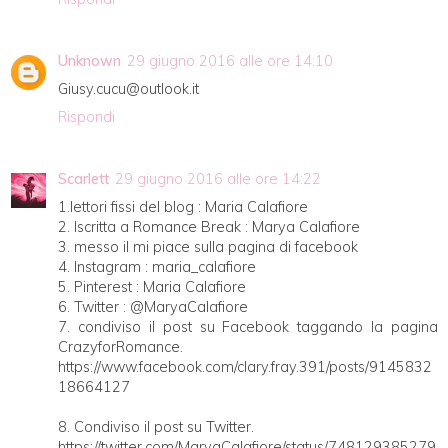
Unknown
29 giugno 2016 alle ore 14:10
Giusy.cucu@outlook.it
Rispondi
Scarlett
29 giugno 2016 alle ore 14:22
1.lettori fissi del blog : Maria Calafiore
2. Iscritta a Romance Break : Marya Calafiore
3. messo il mi piace sulla pagina di facebook
4. Instagram : maria_calafiore
5. Pinterest : Maria Calafiore
6. Twitter : @MaryaCalafiore
7. condiviso il post su Facebook taggando la pagina
CrazyforRomance.
https://www.facebook.com/clary.fray.391/posts/9145832
18664127
8. Condiviso il post su Twitter.
https://twitter.com/MaryaCalafiore/status/748129385279