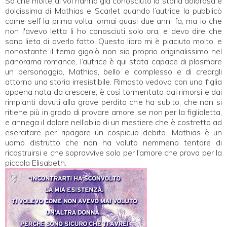
So che molte di voi hanno già conosciuto la storia dolorosa e
dolcissima di Mathias e Scarlet quando l’autrice la pubblicò
come self la prima volta, ormai quasi due anni fa, ma io che
non l'avevo letta li ho conosciuti solo ora, e devo dire che
sono lieta di averlo fatto. Questo libro mi è piaciuto molto, e
nonostante il tema gigolò non sia proprio originalissimo nel
panorama romance, l’autrice è qui stata capace di plasmare
un personaggio, Mathias, bello e complesso e di creargli
attorno una storia irresistibile. Rimasto vedovo con una figlia
appena nata da crescere, è così tormentato dai rimorsi e dai
rimpianti dovuti alla grave perdita che ha subito, che non si
ritiene più in grado di provare amore, se non per la figlioletta,
e annega il dolore nell’oblio di un mestiere che è costretto ad
esercitare per ripagare un cospicuo debito. Mathias è un
uomo distrutto che non ha voluto nemmeno tentare di
ricostruirsi e che sopravvive solo per l’amore che prova per la
piccola Elisabeth.