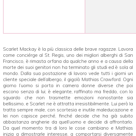
Scarlet Mackay è la più classica delle brave ragazze. Lavora
come conciérge al St. Regis, uno dei migliori alberghi di San
Francisco, è rimasta orfana da qualche anno e a causa della
morte dei suoi genitori non ha terminato gli studi ed è sola al
mondo. Dalla sua postazione di lavoro vede tutti i giorni un
cliente speciale dell’albergo, il gigolò Mathias Crawford. Ogni
giorno l’uomo si porta in camera donne diverse che poi
escono senza di lui; è elegante, raffinato ma freddo, con lo
sguardo che non trasmette emozioni nonostante sia
bellissimo, e Scarlet ne è attratta irresistibilmente. Lui però la
tratta sempre male, con scortesia e inutile maleducazione e
lei non capisce perché, finché decide che ha già subito
abbastanza angherie da quell’uomo e decide di affrontarlo.
Da quel momento tra di loro le cose cambiano e Mathias
inizia a dimostrarle interesse, a comportarsi diversamente