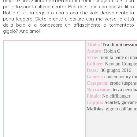
amante prezzolato nella letteratura romantico\erotica sia un
po’ inflazionata ultimamente? Può darsi, ma con questo libro
Robin C. ci ha regalato una storia che vale decisamente la
pena leggere. Siete pronte a partire con me verso la città
della baia e a conoscere un affascinante e tormentato
gigolò? Andiamo!
Titolo:
Tra di noi nessun
Autore:
Robin C.
Serie:
non fa parte di una
Editore:
Newton Compt
Data:
30 giugno 2016
Genere:
contemporary r
Categoria:
erotic suspens
Narrazione:
terza person
Finale:
No cliffhanger
Coppia:
Scarlet,
giovane
Mathias
,
gigolò dall’ani