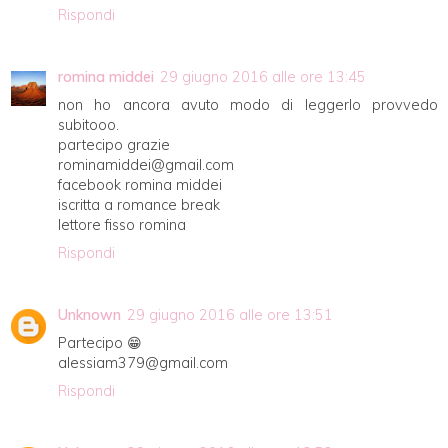
Rispondi
romina middei
29 giugno 2016 alle ore 13:45
non ho ancora avuto modo di leggerlo provvedo
subitooo.
partecipo grazie
rominamiddei@gmail.com
facebook romina middei
iscritta a romance break
lettore fisso romina
Rispondi
Unknown
29 giugno 2016 alle ore 13:51
Partecipo 😁
alessiam379@gmail.com
Rispondi