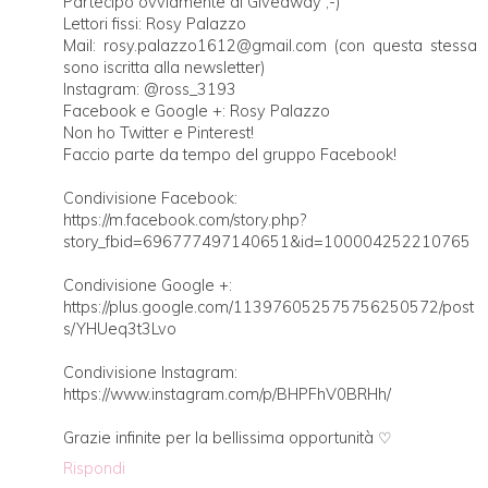
Partecipo ovviamente al Giveaway ;-)
Lettori fissi: Rosy Palazzo
Mail: rosy.palazzo1612@gmail.com (con questa stessa
sono iscritta alla newsletter)
Instagram: @ross_3193
Facebook e Google +: Rosy Palazzo
Non ho Twitter e Pinterest!
Faccio parte da tempo del gruppo Facebook!
Condivisione Facebook:
https://m.facebook.com/story.php?
story_fbid=696777497140651&id=100004252210765
Condivisione Google +:
https://plus.google.com/113976052575756250572/post
s/YHUeq3t3Lvo
Condivisione Instagram:
https://www.instagram.com/p/BHPFhV0BRHh/
Grazie infinite per la bellissima opportunità ♡
Rispondi