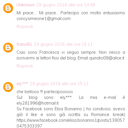
Unknown
29 giugno 2016 alle ore 14:49
Mi piace.... Mi piace... Partecipo con molto entusiasmo
concysimeone1@gmail.com
Rispondi
franci81
29 giugno 2016 alle ore 15:11
Ciao sono Francesca vi seguo sempre. Non riesco a
iscrivermi ai lettori fissi del blog. Email quindici08@alice.it
Rispondi
ely***
29 giugno 2016 alle ore 15:12
che bellooo !!! partecipooooo
Sul blog sono ely***. La mia e-mail é
ely281996@hotmail.it
Su Facebook sono Elisa Bonanno ( ho condiviso, avevo
già il like e sono già iscritta su Romance break)
https://www.facebook.com/elisa.bonanno1/posts/138057
0475303397