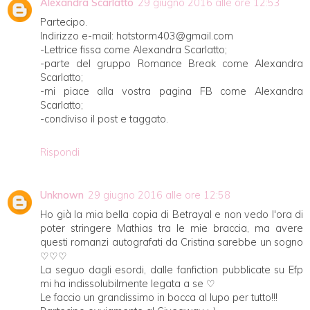
Alexandra Scarlatto
29 giugno 2016 alle ore 12:53
Partecipo.
Indirizzo e-mail: hotstorm403@gmail.com
-Lettrice fissa come Alexandra Scarlatto;
-parte del gruppo Romance Break come Alexandra
Scarlatto;
-mi piace alla vostra pagina FB come Alexandra
Scarlatto;
-condiviso il post e taggato.
Rispondi
Unknown
29 giugno 2016 alle ore 12:58
Ho già la mia bella copia di Betrayal e non vedo l'ora di
poter stringere Mathias tra le mie braccia, ma avere
questi romanzi autografati da Cristina sarebbe un sogno
♡♡♡
La seguo dagli esordi, dalle fanfiction pubblicate su Efp
mi ha indissolubilmente legata a se ♡
Le faccio un grandissimo in bocca al lupo per tutto!!!