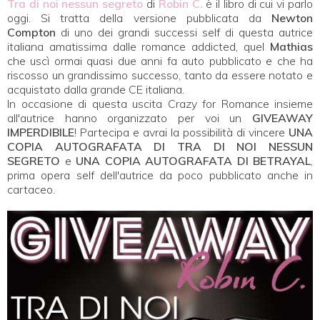
Tra di noi nessun segreto
di
Robin C.
è il libro di cui vi parlo
oggi. Si tratta della versione pubblicata da
Newton
Compton
di uno dei grandi successi self di questa autrice
italiana amatissima dalle romance addicted, quel
Mathias
che uscì ormai quasi due anni fa auto pubblicato e che ha
riscosso un grandissimo successo, tanto da essere notato e
acquistato dalla grande CE italiana.
In occasione di questa uscita Crazy for Romance insieme
all'autrice hanno organizzato per voi un
GIVEAWAY
IMPERDIBILE
! Partecipa e avrai la possibilità di vincere
UNA
COPIA AUTOGRAFATA DI TRA DI NOI NESSUN
SEGRETO
e
UNA COPIA AUTOGRAFATA DI BETRAYAL
,
prima opera self dell'autrice da poco pubblicato anche in
cartaceo.