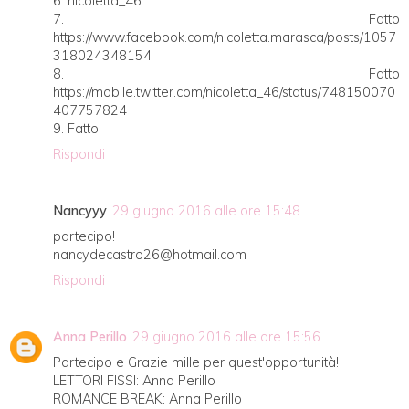
6. nicoletta_46
7. Fatto
https://www.facebook.com/nicoletta.marasca/posts/1057
318024348154
8. Fatto
https://mobile.twitter.com/nicoletta_46/status/748150070
407757824
9. Fatto
Rispondi
Nancyyy
29 giugno 2016 alle ore 15:48
partecipo!
nancydecastro26@hotmail.com
Rispondi
Anna Perillo
29 giugno 2016 alle ore 15:56
Partecipo e Grazie mille per quest'opportunità!
LETTORI FISSI: Anna Perillo
ROMANCE BREAK: Anna Perillo