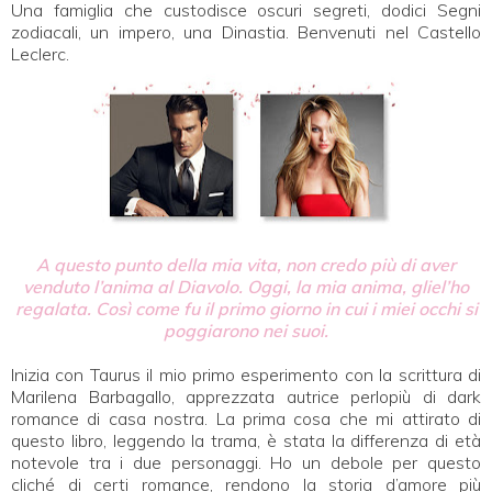
Una famiglia che custodisce oscuri segreti, dodici Segni
zodiacali, un impero, una Dinastia. Benvenuti nel Castello
Leclerc.
A questo punto della mia vita, non credo più di aver
venduto l’anima al Diavolo. Oggi, la mia anima, gliel’ho
regalata. Così come fu il primo giorno in cui i miei occhi si
poggiarono nei suoi.
Inizia con Taurus il mio primo esperimento con la scrittura di
Marilena Barbagallo, apprezzata autrice perlopiù di dark
romance di casa nostra. La prima cosa che mi attirato di
questo libro, leggendo la trama, è stata la differenza di età
notevole tra i due personaggi. Ho un debole per questo
cliché di certi romance, rendono la storia d’amore più