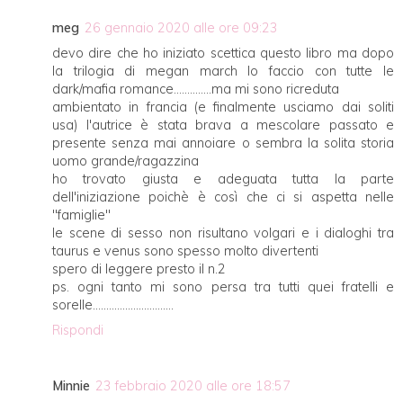
meg
26 gennaio 2020 alle ore 09:23
devo dire che ho iniziato scettica questo libro ma dopo
la trilogia di megan march lo faccio con tutte le
dark/mafia romance..............ma mi sono ricreduta
ambientato in francia (e finalmente usciamo dai soliti
usa) l'autrice è stata brava a mescolare passato e
presente senza mai annoiare o sembra la solita storia
uomo grande/ragazzina
ho trovato giusta e adeguata tutta la parte
dell'iniziazione poichè è così che ci si aspetta nelle
"famiglie"
le scene di sesso non risultano volgari e i dialoghi tra
taurus e venus sono spesso molto divertenti
spero di leggere presto il n.2
ps. ogni tanto mi sono persa tra tutti quei fratelli e
sorelle..............................
Rispondi
Minnie
23 febbraio 2020 alle ore 18:57