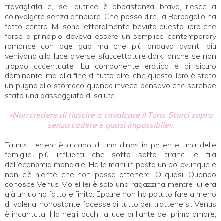
travagliata e, se l’autrice è abbastanza brava, riesce a
coinvolgere senza annoiare. Che posso dire, la Barbagallo ha
fatto centro. Mi sono letteralmente bevuta questo libro che
forse a principio doveva essere un semplice contemporary
romance con age gap ma che più andava avanti più
venivano alla luce diverse sfaccettature dark, anche se non
troppo accentuate. La componente erotica è di sicuro
dominante, ma alla fine di tutto direi che questo libro è stato
un pugno allo stomaco quando invece pensavo che sarebbe
stata una passeggiata di salute.
«Non credere di riuscire a cavalcare il Toro. Starci sopra
senza cadere è quasi impossibile».
Taurus Leclerc è a capo di una dinastia potente, una delle
famiglie più influenti che sotto sotto tirano le fila
dell’economia mondiale. Ha le mani in pasta un po’ ovunque e
non c’è niente che non possa ottenere. O quasi. Quando
conosce Venus Morel lei è solo una ragazzina mentre lui era
già un uomo fatto e finito. Eppure non ha potuto fare a meno
di volerla, nonostante facesse di tutto per trattenersi. Venus
è incantata. Ha negli occhi la luce brillante del primo amore,