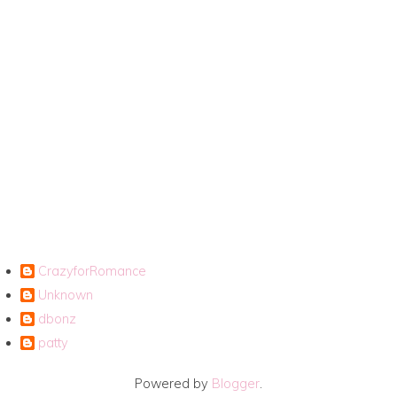
CrazyforRomance
Unknown
dbonz
patty
Powered by
Blogger
.