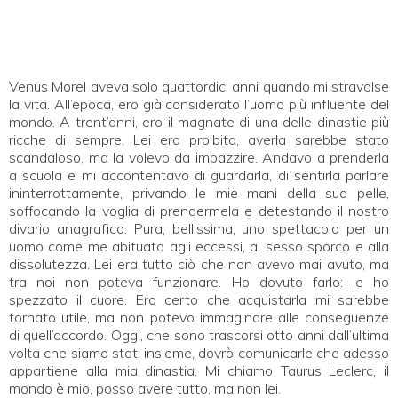
Venus Morel aveva solo quattordici anni quando mi stravolse
la vita. All’epoca, ero già considerato l’uomo più influente del
mondo. A trent’anni, ero il magnate di una delle dinastie più
ricche di sempre. Lei era proibita, averla sarebbe stato
scandaloso, ma la volevo da impazzire. Andavo a prenderla
a scuola e mi accontentavo di guardarla, di sentirla parlare
ininterrottamente, privando le mie mani della sua pelle,
soffocando la voglia di prendermela e detestando il nostro
divario anagrafico. Pura, bellissima, uno spettacolo per un
uomo come me abituato agli eccessi, al sesso sporco e alla
dissolutezza. Lei era tutto ciò che non avevo mai avuto, ma
tra noi non poteva funzionare. Ho dovuto farlo: le ho
spezzato il cuore. Ero certo che acquistarla mi sarebbe
tornato utile, ma non potevo immaginare alle conseguenze
di quell’accordo. Oggi, che sono trascorsi otto anni dall’ultima
volta che siamo stati insieme, dovrò comunicarle che adesso
appartiene alla mia dinastia. Mi chiamo Taurus Leclerc, il
mondo è mio, posso avere tutto, ma non lei.