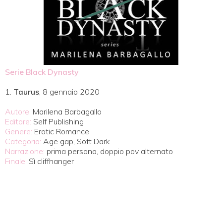
Serie Black Dynasty
1.
Taurus
, 8 gennaio 2020
Autore:
Marilena Barbagallo
Editore:
Self Publishing
Genere:
Erotic Romance
Categoria:
Age gap, Soft Dark
Narrazione:
prima persona, doppio pov alternato
Finale:
Sì cliffhanger