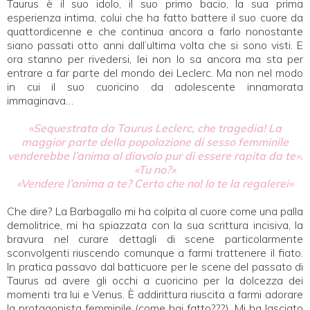
Taurus è il suo idolo, il suo primo bacio, la sua prima
esperienza intima, colui che ha fatto battere il suo cuore da
quattordicenne e che continua ancora a farlo nonostante
siano passati otto anni dall’ultima volta che si sono visti. E
ora stanno per rivedersi, lei non lo sa ancora ma sta per
entrare a far parte del mondo dei Leclerc. Ma non nel modo
in cui il suo cuoricino da adolescente innamorata
immaginava…
«Sequestrata da Taurus Leclerc, che tragedia! La
maggior parte della popolazione di sesso femminile
venderebbe l’anima al diavolo pur di essere rapita da te».
«Tu no?»
«Vendere l’anima a te? Certo che no! Io te la regalerei»
Che dire? La Barbagallo mi ha colpita al cuore come una palla
demolitrice, mi ha spiazzata con la sua scrittura incisiva, la
bravura nel curare dettagli di scene particolarmente
sconvolgenti riuscendo comunque a farmi trattenere il fiato.
In pratica passavo dal batticuore per le scene del passato di
Taurus ad avere gli occhi a cuoricino per la dolcezza dei
momenti tra lui e Venus. È addirittura riuscita a farmi adorare
la protagonista femminile (come hai fatto???). Mi ha lasciato