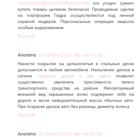
mod=space&uid=6900&do=profile
кто угодно сумеет
купить товары целиком безопасно. Проводимые сделки
на платформе Гидра осуществляются под личной
охраной модеров. Персональные операции закрыты
особым кодированием.
Rispondi
Anonimo
20 ottobre 2021 alle ore 07:36
Нанести покрытие на цельнолитые и стальные диски
допускается в любом автомобиле. Напыление дисков в
салоне
покраска дисков в два цвета
позволит
существенно увеличить престижность твоего
транспортного средства на районе. Неповторимый
внешний вид окрашенных колес подчеркнет тебя на
дороге в числе невыразительной массы обычных авто.
При покраске дисков авто без разницы диаметр колеса.
Rispondi
Anonimo
23 ottobre 2021 alle ore 02:26