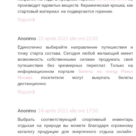
производит ядовитых веществ. Керамическая крошка, как
стартовый материал, не подвергается горению.
Rispondi
Anonimo
22 aprile 2021 alle ore 22:02
Единолично выбирайте направление путешествия и
точку старта состава. Сегодня любой желающий имеет
возможность собственными силами продумать своё
путешествие без чрезмерных переплат. Только на
информационном портале
билеты на поезд Ряжск
Москва
посетители могут выкупать билеты
дистанционно.
Rispondi
Anonimo
24 aprile 2021 alle ore 17:30
Выбрать соответствующий спортивный инвентарь
отдыхая на природе вы можете благодаря огромному
каталогу продукции для энергичного отдыха онлайн-