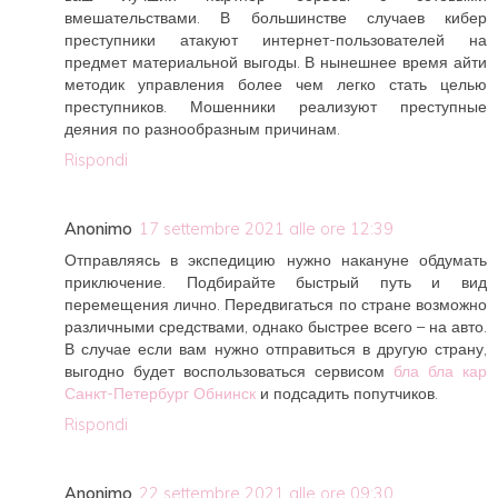
вмешательствами. В большинстве случаев кибер
преступники атакуют интернет-пользователей на
предмет материальной выгоды. В нынешнее время айти
методик управления более чем легко стать целью
преступников. Мошенники реализуют преступные
деяния по разнообразным причинам.
Rispondi
Anonimo
17 settembre 2021 alle ore 12:39
Отправляясь в экспедицию нужно накануне обдумать
приключение. Подбирайте быстрый путь и вид
перемещения лично. Передвигаться по стране возможно
различными средствами, однако быстрее всего – на авто.
В случае если вам нужно отправиться в другую страну,
выгодно будет воспользоваться сервисом
бла бла кар
Санкт-Петербург Обнинск
и подсадить попутчиков.
Rispondi
Anonimo
22 settembre 2021 alle ore 09:30