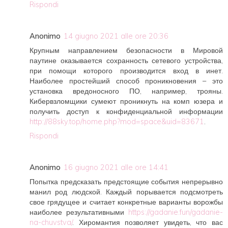
Rispondi
Anonimo
14 giugno 2021 alle ore 20:36
Крупным направлением безопасности в Мировой
паутине оказывается сохранность сетевого устройства,
при помощи которого производится вход в инет.
Наиболее простейший способ проникновения – это
установка вредоносного ПО, например, трояны.
Кибервзломщики сумеют проникнуть на комп юзера и
получить доступ к конфиденциальной информации
http://88sky.top/home.php?mod=space&uid=83671
.
Rispondi
Anonimo
16 giugno 2021 alle ore 14:41
Попытка предсказать предстоящие события непрерывно
манил род людской. Каждый порывается подсмотреть
свое грядущее и считает конкретные варианты ворожбы
наиболее результативными
https://gadanie.fun/gadanie-
na-chuvstva/
. Хиромантия позволяет увидеть, что вас