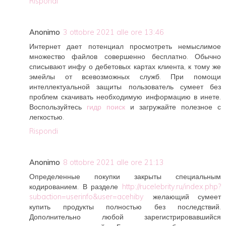
Rispondi
Anonimo
3 ottobre 2021 alle ore 13:46
Интернет дает потенциал просмотреть немыслимое
множество файлов совершенно бесплатно. Обычно
списывают инфу о дебетовых картах клиента, к тому же
эмейлы от всевозможных служб. При помощи
интеллектуальной защиты пользователь сумеет без
проблем скачивать необходимую информацию в инете.
Воспользуйтесь
гидр поиск
и загружайте полезное с
легкостью.
Rispondi
Anonimo
8 ottobre 2021 alle ore 21:13
Определенные покупки закрыты специальным
кодированием. В разделе
http://rucelebrity.ru/index.php?
subaction=userinfo&user=acehiby
желающий сумеет
купить продукты полностью без последствий.
Дополнительно любой зарегистрировавшийся