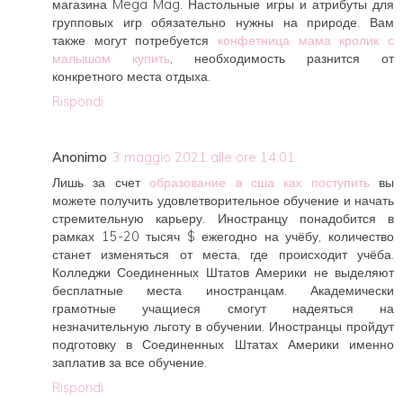
магазина Mega Mag. Настольные игры и атрибуты для
групповых игр обязательно нужны на природе. Вам
также могут потребуется
конфетница мама кролик с
малышом купить
, необходимость разнится от
конкретного места отдыха.
Rispondi
Anonimo
3 maggio 2021 alle ore 14:01
Лишь за счет
образование в сша как поступить
вы
можете получить удовлетворительное обучение и начать
стремительную карьеру. Иностранцу понадобится в
рамках 15-20 тысяч $ ежегодно на учёбу, количество
станет изменяться от места, где происходит учёба.
Колледжи Соединенных Штатов Америки не выделяют
бесплатные места иностранцам. Академически
грамотные учащиеся смогут надеяться на
незначительную льготу в обучении. Иностранцы пройдут
подготовку в Соединенных Штатах Америки именно
заплатив за все обучение.
Rispondi