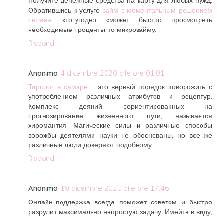
Получите денежные средства на карту для любых нужд.
Обратившись к услуге
займ с моментальным решением
онлайн
, кто-угодно сможет быстро просмотреть
необходимые проценты по микрозайму.
Rispondi
Anonimo
4 dicembre 2020 alle ore 01:01
Таролог в самаре
- это верный порядок поворожить с
употреблением различных атрибутов и рецептур.
Комплекс деяний, сориентированных на
прогнозирование жизненного пути, называется
хиромантия. Магические силы и различные способы
ворожбы деятелями науки не обоснованы, но все же
различные люди доверяют подобному.
Rispondi
Anonimo
19 dicembre 2020 alle ore 17:46
Онлайн-поддержка всегда поможет советом и быстро
разрулит максимально непростую задачу. Имейте в виду,