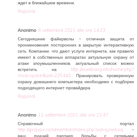
ждет в ближайшем времени.
Rispondi
Anonimo
6 settembre 2021 alle ore 14:23
Сегодняшние файерволы – отличная защита от
проникновения посторонних в закрытую интерактивную
сеть. Компании, что дают услуги интернета, как правило
имеют в собственных аппаратах актуальную охрану от
атаки злоумышленников, актуальный список можно
встретить на
http://xuelibang.info/home.php?
mod=space&uid=225442
. Пранировать проверенную
охрану домашнего компьютера необходимо с подборки
подходящего интернет-провайдера.
Rispondi
Anonimo
12 settembre 2021 alle ore 23:47
Справочный портал
http://gxzjypx.com/member/index.php?uid=ijyneboq
–
ваш лучший партнер борьбы с сетевыми