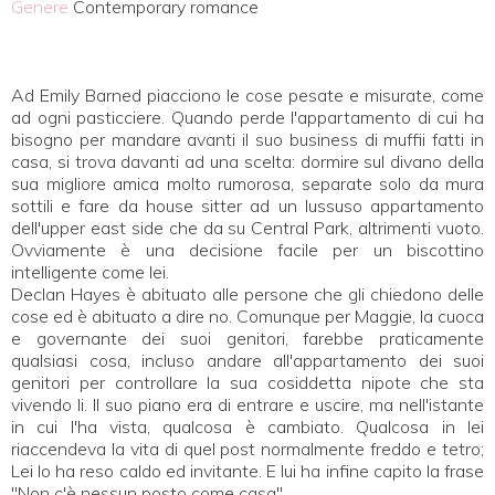
Genere
Contemporary romance
Ad Emily Barned piacciono le cose pesate e misurate, come
ad ogni pasticciere. Quando perde l'appartamento di cui ha
bisogno per mandare avanti il suo business di muffii fatti in
casa, si trova davanti ad una scelta: dormire sul divano della
sua migliore amica molto rumorosa, separate solo da mura
sottili e fare da house sitter ad un lussuso appartamento
dell'upper east side che da su Central Park, altrimenti vuoto.
Ovviamente è una decisione facile per un biscottino
intelligente come lei.
Declan Hayes è abituato alle persone che gli chiedono delle
cose ed è abituato a dire no. Comunque per Maggie, la cuoca
e governante dei suoi genitori, farebbe praticamente
qualsiasi cosa, incluso andare all'appartamento dei suoi
genitori per controllare la sua cosiddetta nipote che sta
vivendo li. Il suo piano era di entrare e uscire, ma nell'istante
in cui l'ha vista, qualcosa è cambiato. Qualcosa in lei
riaccendeva la vita di quel post normalmente freddo e tetro;
Lei lo ha reso caldo ed invitante. E lui ha infine capito la frase
"Non c'è nessun posto come casa".