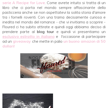
serie A Recipe for Love
. Come avrete intuito si tratta di un
libro che ci porta nel mondo sempre affascinante della
pasticceria anche se non aspettatevi la solita storia d'amore
tra i fornelli roventi. Con una trama decisamente curiosa e
inedita nel mondo del romance - che vi invitiamo a scoprire -
Floured ci ha subito attirate e quindi oggi abbiamo deciso di
prendere parte al
blog tour
e quindi vi presentiamo un
esclusivo estratto in italiano
e l'occasione di partecipare
ad un
giveaway
che mette in palio
un buono amazon di 50
dollari!