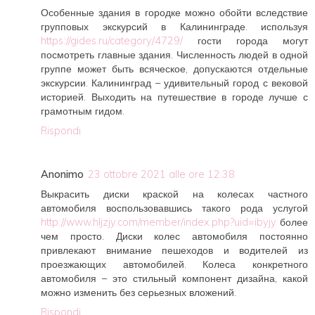
Особенные здания в городке можно обойти вследствие
групповых экскурсий в Калининграде. используя
https://gides.ru/category/4729/
гости города могут
посмотреть главные здания. Численность людей в одной
группе может быть всяческое, допускаются отдельные
экскурсии. Калининград – удивительный город с вековой
историей. Выходить на путешествие в городе лучше с
грамотным гидом.
Rispondi
Anonimo
23 ottobre 2021 alle ore 12:38
Выкрасить диски краской на колесах частного
автомобиля воспользовавшись такого рода услугой
http://www.hljzjy.com/member/index.php?uid=ibyjy
более
чем просто. Диски колес автомобиля постоянно
привлекают внимание пешеходов и водителей из
проезжающих автомобилей. Колеса конкретного
автомобиля – это стильный компонент дизайна, какой
можно изменить без серьезных вложений.
Rispondi