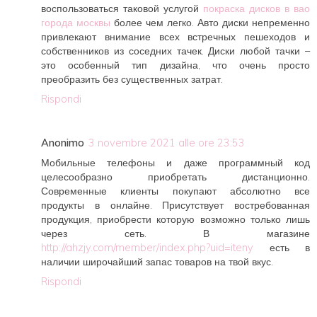
воспользоваться таковой услугой
покраска дисков в вао
города москвы
более чем легко. Авто диски непременно
привлекают внимание всех встречных пешеходов и
собственников из соседних тачек. Диски любой тачки –
это особенный тип дизайна, что очень просто
преобразить без существенных затрат.
Rispondi
Anonimo
3 novembre 2021 alle ore 23:53
Мобильные телефоны и даже программный код
целесообразно приобретать дистанционно.
Современные клиенты покупают абсолютно все
продукты в онлайне. Присутствует востребованная
продукция, приобрести которую возможно только лишь
через сеть. В магазине
http://ahzjy.com/member/index.php?uid=iteny
есть в
наличии широчайший запас товаров на твой вкус.
Rispondi