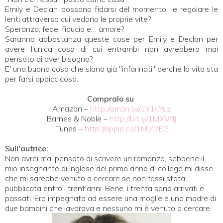
Emily e Declan possono fidarsi del momento e regolare le
lenti attraverso cui vedono le proprie vite?
Speranza, fede, fiducia e… amore?
Saranno abbastanza queste cose per Emily e Declan per
avere l'unica cosa di cui entrambi non avrebbero mai
pensato di aver bisogno?
E' una buona cosa che siano già "infarinati" perché la vita sta
per farsi appiccicosa.
Compralo su
Amazon –
http://amzn.to/1Y1cYuz
Barnes & Noble –
http://bit.ly/1MXVffj
iTunes –
http://apple.co/1MJ4zEG
Sull'autrice:
Non avrei mai pensato di scrivere un romanzo, sebbene il
mio insegnante di Inglese del primo anno di college mi disse
che mi sarebbe venuto a cercare se non fossi stata
pubblicata entro i trent'anni. Bene, i trenta sono arrivati e
passati. Ero impegnata ad essere una moglie e una madre di
due bambini che lavorava e nessuno mi è venuto a cercare.