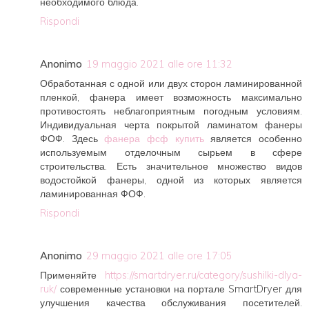
необходимого блюда.
Rispondi
Anonimo
19 maggio 2021 alle ore 11:32
Обработанная с одной или двух сторон ламинированной
пленкой, фанера имеет возможность максимально
противостоять неблагоприятным погодным условиям.
Индивидуальная черта покрытой ламинатом фанеры
ФОФ. Здесь
фанера фсф купить
является особенно
используемым отделочным сырьем в сфере
строительства. Есть значительное множество видов
водостойкой фанеры, одной из которых является
ламинированная ФОФ.
Rispondi
Anonimo
29 maggio 2021 alle ore 17:05
Применяйте
https://smartdryer.ru/category/sushilki-dlya-
ruk/
современные установки на портале SmartDryer для
улучшения качества обслуживания посетителей.