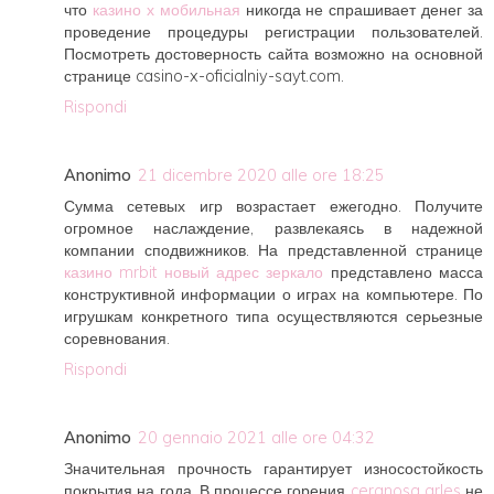
что
казино х мобильная
никогда не спрашивает денег за
проведение процедуры регистрации пользователей.
Посмотреть достоверность сайта возможно на основной
странице casino-x-oficialniy-sayt.com.
Rispondi
Anonimo
21 dicembre 2020 alle ore 18:25
Сумма сетевых игр возрастает ежегодно. Получите
огромное наслаждение, развлекаясь в надежной
компании сподвижников. На представленной странице
казино mrbit новый адрес зеркало
представлено масса
конструктивной информации о играх на компьютере. По
игрушкам конкретного типа осуществляются серьезные
соревнования.
Rispondi
Anonimo
20 gennaio 2021 alle ore 04:32
Значительная прочность гарантирует износостойкость
покрытия на года. В процессе горения
ceranosa arles
не