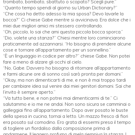
trombato, bombato, sbattuto o scopato? Scegli pure.”
“Quanto tempo spendi al giorno su Urban Dictionary?”
“Che cosa ha detto adesso la mia sposa? Devo lavarle la
bocca?” Ci chiese Gabe mentre si avvicinava. Era dolce che i
miei due migliori amici mi stessero controllando.
“Oh, piccolo, lo sai che ami questa piccola bocca sporca.”
“Dio, volete una stanza?” Chiesi mentre loro cominciarono
praticamente ad azzannarsi. “Ho bisogno di prendere alcune
cose e tornare all’appartamento per un sonnellino.”
“È un linguaggio in codice per altro?” chiese Gabe. Non potei
fare a meno di alzare gli occhi al cielo.
“No, Gabe. Davvero ho bisogno di ritornare all’appartamento
e farmi alcune ore di sonno così sarò pronta per domani.”
“Okay, ma non dimenticarti di me, e non è mai troppo tardi
per cambiare idea sul venire dai miei genitori domani. Sai che
l’invito è sempre aperto.”
“Va tutto bene, e non potrei mai dimenticarmi di te.” Ci
salutammo e io me ne andai. Non sono sicura se camminai o
galleggiai fino all’appartamento. Dopo aver posato le buste
della spesa in cucina, tornai a letto. Un mazzo fresco di fiori
era posato sul comodino. Ero grata di essermi presa il tempo
di togliere un fiordaliso dalla composizione prima di
andarmene. Il leggero profumo di mela riempiva la stanza. I