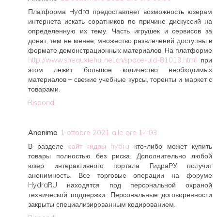
Платформа Hydra предоставляет возможность юзерам
интернета искать соратников по причине дискуссий на
определенную их тему. Часть игрушек и сервисов за
донат, тем не менее, множество развлечений доступны в
формате демонстрационных материалов. На платформе
http://www.shequxiehui.net.cn/space-uid-81019.html
при
этом лежит большое количество необходимых
материалов – свежие учебные курсы, торенты и маркет с
товарами.
Rispondi
Anonimo
1 ottobre 2021 alle ore 14:03
В разделе
сайт гидры hydra
кто-либо может купить
товары полностью без риска. Дополнительно любой
юзер интерактивного портала ГидраРУ получит
анонимность. Все торговые операции на форуме
HydraRU находятся под персональной охраной
технической поддержки. Персональные договоренности
закрыты специализированным кодированием.