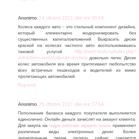
Anonimo
24 ottobre 2021 alle ore 00:59
Колеса каждого авто – это стильный компонент дизайна,
который элементарно модернизировать без
существенных капиталовложений. Выкрасить диски
краской на колесах частного авто воспользовавшись
таковой услугой
http://wert-tools.ru/index.php?
subaction=userinfo&user=enawaj
довольно легко. Диски
колес автомобиля все время притягивают любопытство
всех встречных пешеходов и водителей из мимо
пролетающих автомобилей.
Rispondi
Anonimo
25 ottobre 2021 alle ore 17:54
Пополнение баланса каждого покупателя выполняется
единолично. Онлайн деньги зачислят на аккаунт клиента.
Для закупа на
гидра рабочее зеркало онион
применяют
различные виды электронных денег. Более
значительным типом оплаты сейчас считается