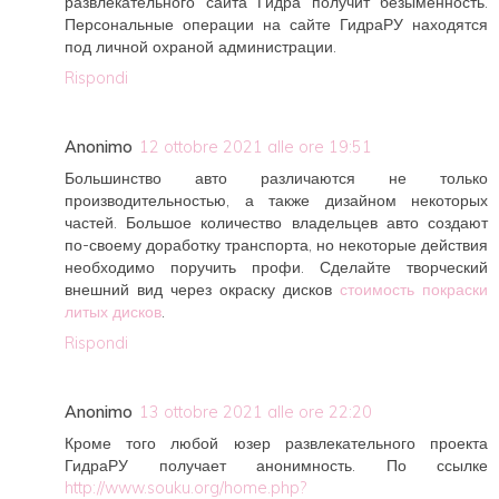
развлекательного сайта Гидра получит безыменность.
Персональные операции на сайте ГидраРУ находятся
под личной охраной администрации.
Rispondi
Anonimo
12 ottobre 2021 alle ore 19:51
Большинство авто различаются не только
производительностью, а также дизайном некоторых
частей. Большое количество владельцев авто создают
по-своему доработку транспорта, но некоторые действия
необходимо поручить профи. Сделайте творческий
внешний вид через окраску дисков
стоимость покраски
литых дисков
.
Rispondi
Anonimo
13 ottobre 2021 alle ore 22:20
Кроме того любой юзер развлекательного проекта
ГидраРУ получает анонимность. По ссылке
http://www.souku.org/home.php?