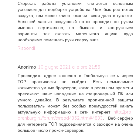
Скорость работы установки считается основным
условием для подборки устройства. Чем быстрее поток
воздуха, тем живее клиент окончит свои дела в туалете.
Большей частью воздушный поток проходит по рукам
именно вертикально, но бывают и «погружные»
варианты, так сказать маленького ящика, куда
необходимо помещать руки сверху вниз.
Rispondi
Anonimo
10 giugno 2021 alle ore 21:55
Проследить адрес коннекта в Глобальную сеть через
ТОР практически не выйдет. Есть немыслимое
количество умных браузеров, какие в реальном времени
пресекают шанс нападение на стационарный ПК или
умного девайса. В результате прописанной защиты
пользователь может без особых премудростей качать
актуальную информацию в сети интернет
http://pro-
orenburg.ru/forum/thread4352.html#4833
. Веб-серфер
для интернета TOR подсоединяется с заходом на очень
большое число прокси-серверов.