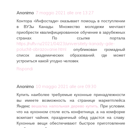
Anonimo
7 maggio 2021 alle ore 13:27
Контора «Инфостади» оказывает помощь в поступлении
в ВУЗы Канады. Множество молодежи мечтают
приобрести квалифицированное обучение в зарубежных
странах. По ссылке портала
https://ruftv.ru/2021/04/23/universitety-kanady-gde-
poluchit-obrazovanie.html
опубликован громадный
список академических образований, где может
устроиться какой угодно человек.
Rispondi
Anonimo
10 maggio 2021 alle ore 09:30
Купить наиболее требуемые кухонные принадлежности
вы имеете возможность на странице маркетплейса
Яндекс
вешалка напольная дерево купить
. При условии,
что на кухонном столе есть конфетница, а на комфорке
вскипает чайник, праздничный обед удастся на славу.
Кухонные вещи обеспечивают быстрое приготовление