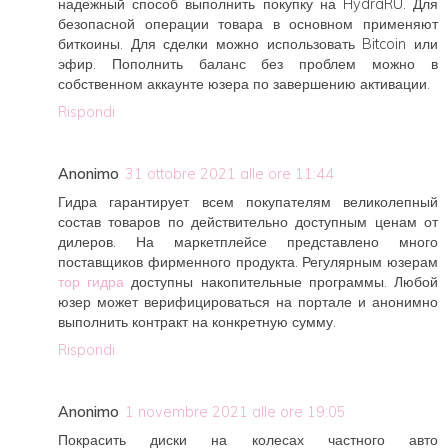
надежный способ выполнить покупку на HydraRU. Для
безопасной операции товара в основном применяют
биткоины. Для сделки можно использовать Bitcoin или
эфир. Пополнить баланс без проблем можно в
собственном аккаунте юзера по завершению активации.
Rispondi
Anonimo
31 ottobre 2021 alle ore 11:44
Гидра гарантирует всем покупателям великолепный
состав товаров по действительно доступным ценам от
дилеров. На маркетплейсе представлено много
поставщиков фирменного продукта. Регулярным юзерам
тор гидра
доступны накопительные программы. Любой
юзер может верифицироваться на портале и анонимно
выполнить контракт на конкретную сумму.
Rispondi
Anonimo
1 novembre 2021 alle ore 19:05
Покрасить диски на колесах частного авто