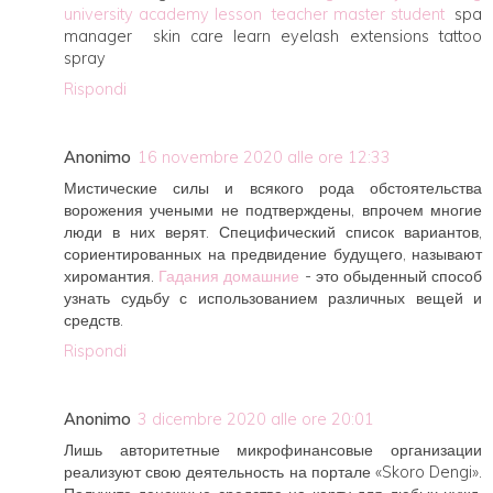
university
academy
lesson
teacher
master
student
spa
manager skin care learn eyelash extensions tattoo
spray
Rispondi
Anonimo
16 novembre 2020 alle ore 12:33
Мистические силы и всякого рода обстоятельства
ворожения учеными не подтверждены, впрочем многие
люди в них верят. Специфический список вариантов,
сориентированных на предвидение будущего, называют
хиромантия.
Гадания домашние
- это обыденный способ
узнать судьбу с использованием различных вещей и
средств.
Rispondi
Anonimo
3 dicembre 2020 alle ore 20:01
Лишь авторитетные микрофинансовые организации
реализуют свою деятельность на портале «Skoro Dengi».