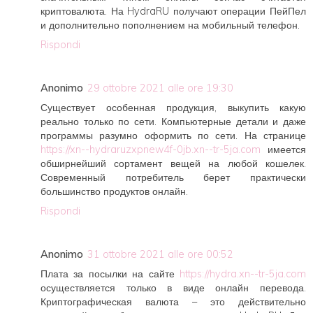
криптовалюта. На HydraRU получают операции ПейПел
и дополнительно пополнением на мобильный телефон.
Rispondi
Anonimo
29 ottobre 2021 alle ore 19:30
Существует особенная продукция, выкупить какую
реально только по сети. Компьютерные детали и даже
программы разумно оформить по сети. На странице
https://xn--hydraruzxpnew4f-0jb.xn--tr-5ja.com
имеется
обширнейший сортамент вещей на любой кошелек.
Современный потребитель берет практически
большинство продуктов онлайн.
Rispondi
Anonimo
31 ottobre 2021 alle ore 00:52
Плата за посылки на сайте
https://hydra.xn--tr-5ja.com
осуществляется только в виде онлайн перевода.
Криптографическая валюта – это действительно