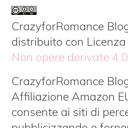
CrazyforRomance Blo
distribuito con Licenz
Non opere derivate 4.0
CrazyforRomance Blog
Affiliazione Amazon EU
consente ai siti di per
pubblicizzando e fornen