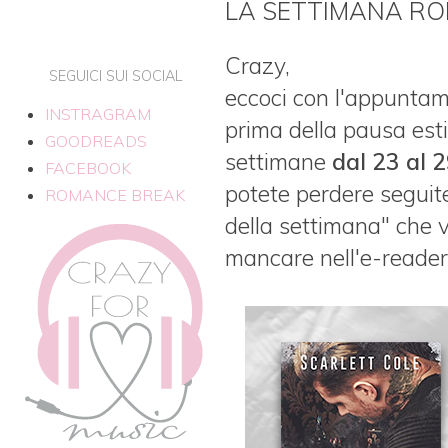
LA SETTIMANA RO
Crazy,
SEGUICI SUI SOCIAL
eccoci con l'appunta
INSTRAGRAM
prima della pausa esti
GOODREADS
settimane
dal 23 al 
FACEBOOK
potete perdere seguite
ROMANCE BREAK
della settimana" che 
mancare nell'e-reader