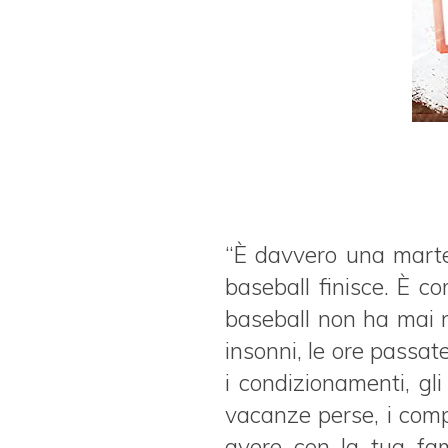
“È davvero una martel
baseball finisce. È c
baseball non ha mai r
insonni, le ore passat
i condizionamenti, gl
vacanze perse, i compl
avere con la tua fam